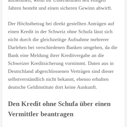
Jahren besteht und einen sicheren Gewinn abwirft.
Der Höchstbetrag bei direkt gestellten Anträgen auf
einen Kredit in der Schweiz ohne Schufa lässt sich
nicht durch die gleichzeitige Aufnahme mehrerer
Darlehen bei verschiedenen Banken umgehen, da die
Bank eine Meldung ihrer Kreditvergabe an die
Schweizer Kreditsicherung vornimmt. Daten aus in
Deutschland abgeschlossenen Verträgen sind dieser
selbstverständlich nicht bekannt, ebenso erhalten
deutsche Geldinstitute dort keine Auskunft.
Den Kredit ohne Schufa über einen
Vermittler beantragen