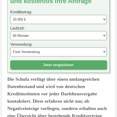
und kostenlos Ihre Anfrage
Kreditbetrag:
Laufzeit:
Verwendung:
Jetzt vergleichen
Die Schufa verfügt über einen umfangreichen
Datenbestand und wird von deutschen
Kreditinstituten vor jeder Darlehensvergabe
kontaktiert. Diese erfahren nicht nur, ob
Negativeinträge vorliegen, sondern erhalten auch
eine Übersicht über bestehende Kreditverträge