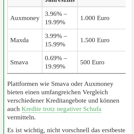
Anbieter
Effektiver
Mindestkreditsum
3.96% –
Auxmoney
Auxmoney
1.000 Euro
Jahreszins
19.99%
3.99% –
Maxda
Maxda
1.500 Euro
15.99%
0.69% –
Smava
Smava
500 Euro
19.99%
Plattformen wie Smava oder Auxmoney
bieten einen umfangreichen Vergleich
verschiedener Kreditangebote und können
auch
Kredite trotz negativer Schufa
vermitteln.
Es ist wichtig, nicht vorschnell das erstbeste