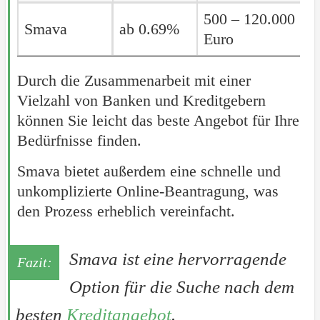
Kreditgeber
Effektiver
Kreditsumme
L
500 – 120.000
1
Smava
Smava
ab 0.69%
Jahreszins
Euro
M
Durch die Zusammenarbeit mit einer
Vielzahl von Banken und Kreditgebern
können Sie leicht das beste Angebot für Ihre
Bedürfnisse finden.
Smava bietet außerdem eine schnelle und
unkomplizierte Online-Beantragung, was
den Prozess erheblich vereinfacht.
Smava ist eine hervorragende
Option für die Suche nach dem
besten
Kreditangebot
.