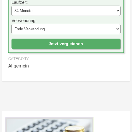
Laufzeit:
Verwendung:
Jetzt vergleichen
CATEGORY
Allgemein