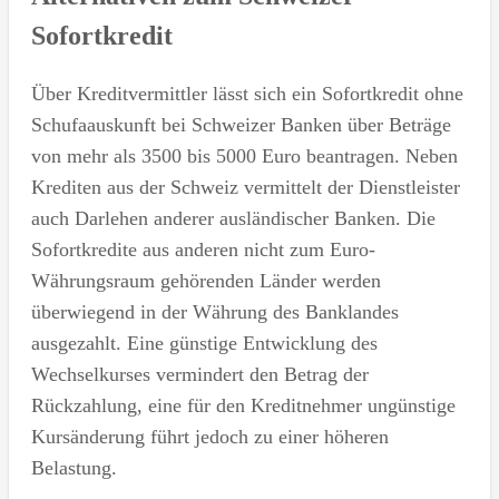
Sofortkredit
Über Kreditvermittler lässt sich ein Sofortkredit ohne
Schufaauskunft bei Schweizer Banken über Beträge
von mehr als 3500 bis 5000 Euro beantragen. Neben
Krediten aus der Schweiz vermittelt der Dienstleister
auch Darlehen anderer ausländischer Banken. Die
Sofortkredite aus anderen nicht zum Euro-
Währungsraum gehörenden Länder werden
überwiegend in der Währung des Banklandes
ausgezahlt. Eine günstige Entwicklung des
Wechselkurses vermindert den Betrag der
Rückzahlung, eine für den Kreditnehmer ungünstige
Kursänderung führt jedoch zu einer höheren
Belastung.