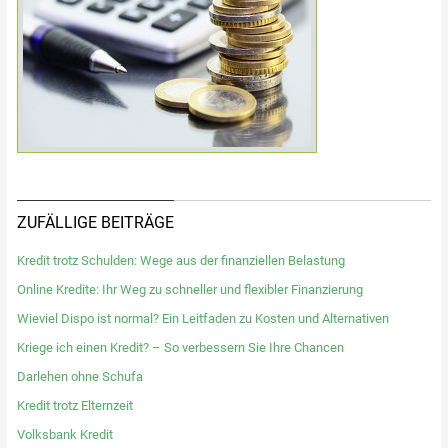
ZUFÄLLIGE BEITRÄGE
Kredit trotz Schulden: Wege aus der finanziellen Belastung
Online Kredite: Ihr Weg zu schneller und flexibler Finanzierung
Wieviel Dispo ist normal? Ein Leitfaden zu Kosten und Alternativen
Kriege ich einen Kredit? – So verbessern Sie Ihre Chancen
Darlehen ohne Schufa
Kredit trotz Elternzeit
Volksbank Kredit