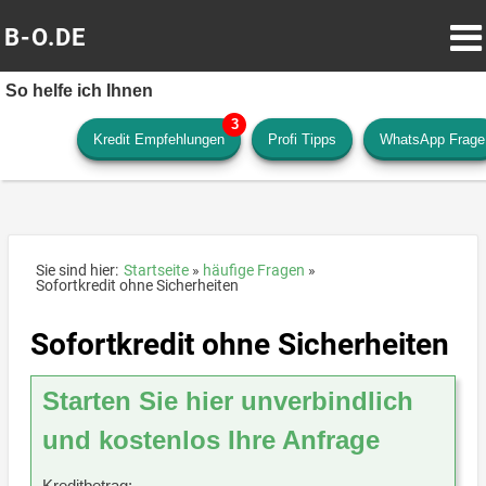
B-O.DE
So helfe ich Ihnen
Kredit Empfehlungen
Profi Tipps
WhatsApp Frage
Sie sind hier:
Startseite
häufige Fragen
Sofortkredit ohne Sicherheiten
Sofortkredit ohne Sicherheiten
Starten Sie hier unverbindlich
und kostenlos Ihre Anfrage
Kreditbetrag: