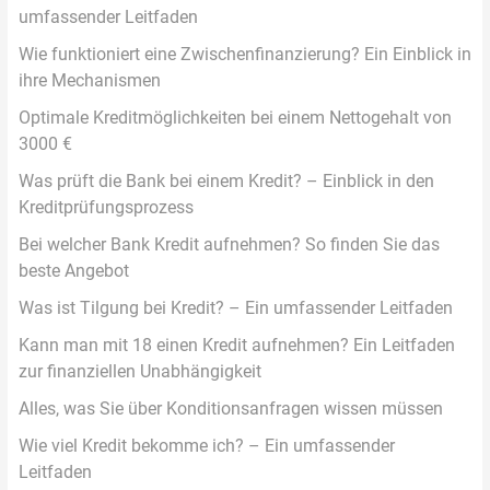
umfassender Leitfaden
Wie funktioniert eine Zwischenfinanzierung? Ein Einblick in
ihre Mechanismen
Optimale Kreditmöglichkeiten bei einem Nettogehalt von
3000 €
Was prüft die Bank bei einem Kredit? – Einblick in den
Kreditprüfungsprozess
Bei welcher Bank Kredit aufnehmen? So finden Sie das
beste Angebot
Was ist Tilgung bei Kredit? – Ein umfassender Leitfaden
Kann man mit 18 einen Kredit aufnehmen? Ein Leitfaden
zur finanziellen Unabhängigkeit
Alles, was Sie über Konditionsanfragen wissen müssen
Wie viel Kredit bekomme ich? – Ein umfassender
Leitfaden