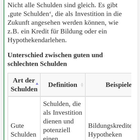
Nicht alle Schulden sind gleich. Es gibt
‚gute Schulden‘, die als Investition in die
Zukunft angesehen werden können, wie
z.B. ein Kredit für Bildung oder ein
Hypothekendarlehen.
Unterschied zwischen guten und
schlechten Schulden
Art der
Art der
Definition
Beispiele
Schulden
Schulden
Art der
Definition
Beispiele
Schulden, die
Schulden
als Investition
dienen und
Gute
Gute
Bildungskredite,
potenziell
Schulden
Schulden
Hypotheken
einen