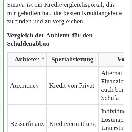
Smava ist ein Kreditvergleichsportal, das
mir geholfen hat, die besten Kreditangebote
zu finden und zu vergleichen.
Vergleich der Anbieter für den
Schuldenabbau
Anbieter
Anbieter
Spezialisierung
Vorte
Anbieter
Spezialisierung
Vorte
Alternative
Finanzierun
Auxmoney
Auxmoney
Kredit von Privat
auch bei ne
Schufa
Individuell
Lösungen,
Besserfinanz
Besserfinanz
Kreditvermittlung
Unterstützu