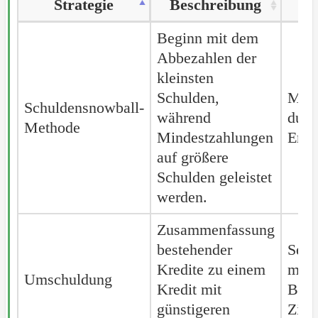
Strategie
Strategie
Beschreibung
Strategie
Beschreibung
Beginn mit dem
Abbezahlen der
kleinsten
Schulden,
Moti
Schuldensnowball-
Schuldensnowball-
während
durc
Methode
Methode
Mindestzahlungen
Erfo
auf größere
Schulden geleistet
werden.
Zusammenfassung
bestehender
Senk
Kredite zu einem
mona
Umschuldung
Umschuldung
Kredit mit
Bela
günstigeren
Zins