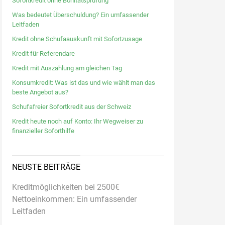
Sofortkredit ohne Bonitätsprüfung
Was bedeutet Überschuldung? Ein umfassender
Leitfaden
Kredit ohne Schufaauskunft mit Sofortzusage
Kredit für Referendare
Kredit mit Auszahlung am gleichen Tag
Konsumkredit: Was ist das und wie wählt man das
beste Angebot aus?
Schufafreier Sofortkredit aus der Schweiz
Kredit heute noch auf Konto: Ihr Wegweiser zu
finanzieller Soforthilfe
NEUSTE BEITRÄGE
Kreditmöglichkeiten bei 2500€
Nettoeinkommen: Ein umfassender
Leitfaden