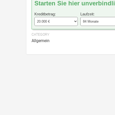
Starten Sie hier unverbindl
Kreditbetrag:
Laufzeit:
CATEGORY
Allgemein