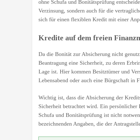
ohne Schufa und Bonitätsprüfung entscheiden
Verzinsung, sondern auch für die vertragl
sich für einen flexiblen Kredit mit einer An
Kredite auf dem freien Finanz
Da die Bonität zur Absicherung nicht genutz
Beantragung eine Sicherheit, zu deren Erb
Lage ist. Hier kommen Besitztümer und Vers
Lebensabend oder auch eine Bürgschaft in F
Wichtig ist, dass die Absicherung der Kred
Sicherheit betrachtet wird. Ein persönlicher
Schufa und Bonitätsprüfung ist nicht notwend
bezeichnenden Angaben, die der Antragstell