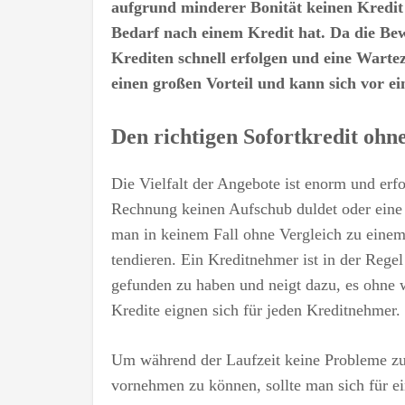
aufgrund minderer Bonität keinen Kredit
Bedarf nach einem Kredit hat. Da die Be
Krediten schnell erfolgen und eine Wartez
einen großen Vorteil und kann sich vor e
Den richtigen Sofortkredit ohn
Die Vielfalt der Angebote ist enorm und erf
Rechnung keinen Aufschub duldet oder eine A
man in keinem Fall ohne Vergleich zu einem
tendieren. Ein Kreditnehmer ist in der Regel
gefunden zu haben und neigt dazu, es ohne 
Kredite eignen sich für jeden Kreditnehmer.
Um während der Laufzeit keine Probleme 
vornehmen zu können, sollte man sich für ein