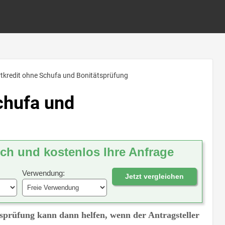
tkredit ohne Schufa und Bonitätsprüfung
chufa und
ich und kostenlos Ihre Anfrage
Verwendung:
Jetzt vergleichen
sprüfung kann dann helfen, wenn der Antragsteller