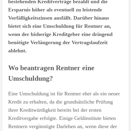
bestehenden Kreditverträge bezahlt und die
Ersparnis höher als eventuell zu leistende
Vorfälligkeitszinsen ausfällt. Darüber hinaus
bietet sich eine Umschuldung für Rentner an,
wenn der bisherige Kreditgeber eine dringend
benötigte Verlängerung der Vertragslaufzeit
ablehnt.
Wo beantragen Rentner eine
Umschuldung?
Eine Umschuldung ist für Rentner eher als ein neuer
Kredit zu erhalten, da die grundsätzliche Prüfung
ihrer Kreditwürdigkeit bereits bei der ersten
Kreditvergabe erfolgte. Einige Geldinstitute bieten
Rentnern vergünstigte Darlehen an, wenn diese der