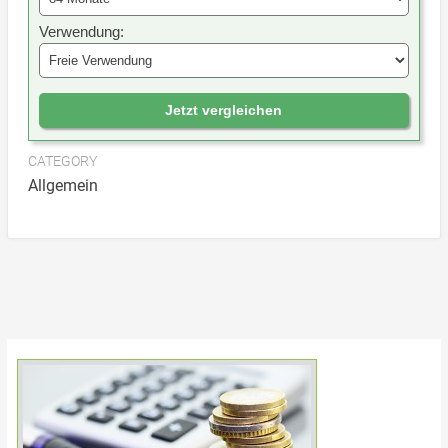
Verwendung:
Jetzt vergleichen
CATEGORY
Allgemein