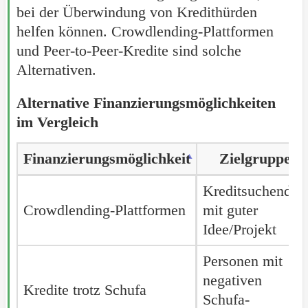
bei der Überwindung von Kredithürden
helfen können. Crowdlending-Plattformen
und Peer-to-Peer-Kredite sind solche
Alternativen.
Alternative Finanzierungsmöglichkeiten
im Vergleich
Finanzierungsmöglichkeit
Finanzierungsmöglichkeit
Zielgruppe
Finanzierungsmöglichkeit
Zielgruppe
Kreditsuchende
Crowdlending-Plattformen
Crowdlending-Plattformen
mit guter
Idee/Projekt
Personen mit
negativen
Kredite trotz Schufa
Kredite trotz Schufa
Schufa-