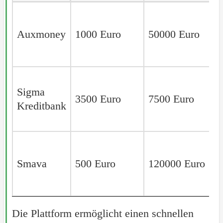
Anbieter
Minimale
Maximale
Kreditsumme
Kreditsumme
Auxmoney
Auxmoney
1000 Euro
50000 Euro
Sigma
Sigma
3500 Euro
7500 Euro
Kreditbank
Kreditbank
Smava
Smava
500 Euro
120000 Euro
Die Plattform ermöglicht einen schnellen