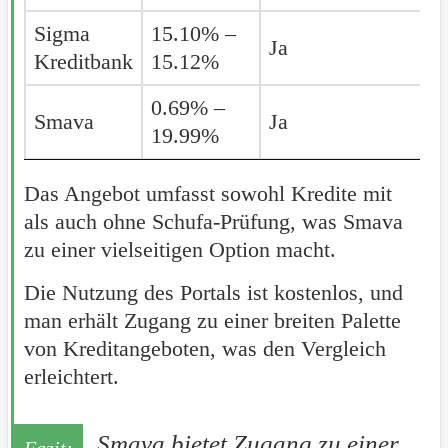
Sigma
Sigma
15.10% –
Ja
Kreditbank
Kreditbank
15.12%
0.69% –
Smava
Smava
Ja
19.99%
Das Angebot umfasst sowohl Kredite mit
als auch ohne Schufa-Prüfung, was Smava
zu einer vielseitigen Option macht.
Die Nutzung des Portals ist kostenlos, und
man erhält Zugang zu einer breiten Palette
von Kreditangeboten, was den Vergleich
erleichtert.
Smava bietet Zugang zu einer