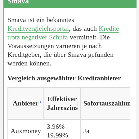
Smava
Smava ist ein bekanntes
Kreditvergleichsportal
, das auch
Kredite
trotz negativer Schufa
vermittelt. Die
Voraussetzungen variieren je nach
Kreditgeber, die über Smava gefunden
werden können.
Vergleich ausgewählter Kreditanbieter
Effektiver
Anbieter
Anbieter
Sofortauszahlung
Jahreszins
Anbieter
Effektiver
Sofortauszahlung
3.96% –
Auxmoney
Auxmoney
Ja
Jahreszins
19.99%