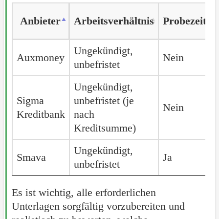
Anbieter
Anbieter
Arbeitsverhältnis
Probezeit
Anbieter
Arbeitsverhältnis
Probezeit
Ungekündigt,
Auxmoney
Auxmoney
Nein
unbefristet
Ungekündigt,
Sigma
Sigma
unbefristet (je
Nein
Kreditbank
Kreditbank
nach
Kreditsumme)
Ungekündigt,
Smava
Smava
Ja
unbefristet
Es ist wichtig, alle erforderlichen
Unterlagen sorgfältig vorzubereiten und