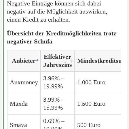
Negative Einträge können sich dabei
negativ auf die Möglichkeit auswirken,
einen Kredit zu erhalten.
Übersicht der Kreditmöglichkeiten trotz
negativer Schufa
Effektiver
Anbieter
Anbieter
Mindestkreditsum
Jahreszins
Anbieter
Effektiver
Mindestkreditsum
3.96% –
Auxmoney
Auxmoney
1.000 Euro
Jahreszins
19.99%
3.99% –
Maxda
Maxda
1.500 Euro
15.99%
0.69% –
Smava
Smava
500 Euro
19.99%