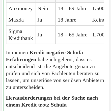
Anbieter
Kredit
Mindestalter
Mindes
Auxmoney
Auxmoney
Nein
18 – 69 Jahre
1.500 E
ohne
Maxda
Maxda
Ja
18 Jahre
Keine A
Schufa
Sigma
Sigma
Ja
18 – 65 Jahre
1.700 E
Kreditbank
Kreditbank
In meinen
Kredit negative Schufa
Erfahrungen
habe ich gelernt, dass es
entscheidend ist, die Angebote genau zu
prüfen und sich von Fachleuten beraten zu
lassen, um unseriöse von seriösen Anbietern
zu unterscheiden.
Herausforderungen bei der Suche nach
einem Kredit trotz Schufa