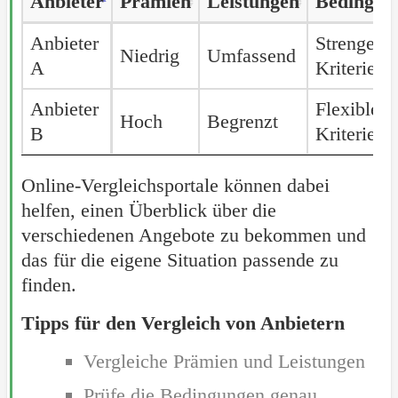
Anbieter
Anbieter
Prämien
Leistungen
Bedingun
Anbieter
Prämien
Leistungen
Bedingun
Anbieter
Anbieter
Strenge
Niedrig
Umfassend
A
A
Kriterien
Anbieter
Anbieter
Flexible
Hoch
Begrenzt
B
B
Kriterien
Online-Vergleichsportale können dabei
helfen, einen Überblick über die
verschiedenen Angebote zu bekommen und
das für die eigene Situation passende zu
finden.
Tipps für den Vergleich von Anbietern
Vergleiche Prämien und Leistungen
Prüfe die Bedingungen genau