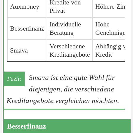
Kredite von
Auxmoney
Auxmoney
Höhere Zinssä
Privat
Individuelle
Hohe
Besserfinanz
Besserfinanz
Beratung
Genehmigung
Verschiedene
Abhängig vo
Smava
Smava
Kreditangebote
Kredit
Smava ist eine gute Wahl für
diejenigen, die verschiedene
Kreditangebote vergleichen möchten.
Besserfinanz