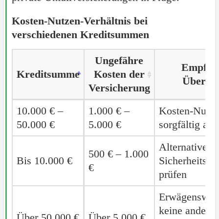
Kosten-Nutzen-Verhältnis bei
verschiedenen Kreditsummen
Ungefähre
Empfoh
Kreditsumme
Kreditsumme
Kosten der
Überle
Versicherung
Kreditsumme
Ungefähre
Empfoh
10.000 € –
10.000 € –
1.000 € –
Kosten-Nutz
Kosten der
Überle
50.000 €
50.000 €
5.000 €
sorgfältig ab
Versicherung
Alternative
500 € – 1.000
Bis 10.000 €
Bis 10.000 €
Sicherheits
€
prüfen
Erwägenswer
keine andere
Über 50.000 €
Über 50.000 €
Über 5.000 €