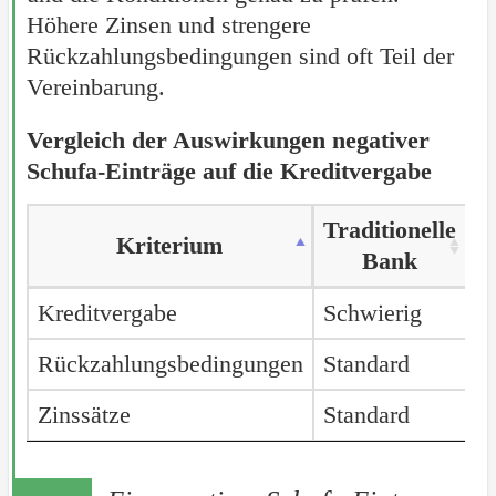
Höhere Zinsen und strengere
Rückzahlungsbedingungen sind oft Teil der
Vereinbarung.
Vergleich der Auswirkungen negativer
Schufa-Einträge auf die Kreditvergabe
Traditionelle
Sp
Kriterium
Kriterium
Bank
Kriterium
Traditionelle
Sp
Kreditvergabe
Kreditvergabe
Schwierig
M
Bank
Rückzahlungsbedingungen
Rückzahlungsbedingungen
Standard
S
Zinssätze
Zinssätze
Standard
H