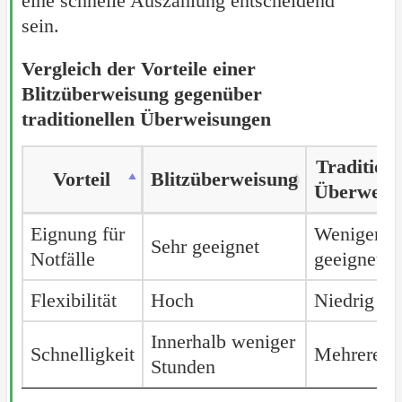
eine schnelle Auszahlung entscheidend
sein.
Vergleich der Vorteile einer
Blitzüberweisung gegenüber
traditionellen Überweisungen
Traditione
Vorteil
Vorteil
Blitzüberweisung
Überweis
Vorteil
Blitzüberweisung
Traditione
Eignung für
Eignung für
Weniger
Sehr geeignet
Überweis
Notfälle
Notfälle
geeignet
Flexibilität
Flexibilität
Hoch
Niedrig
Innerhalb weniger
Schnelligkeit
Schnelligkeit
Mehrere T
Stunden